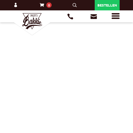
0
BESTELLEN
d - 1000 Gram
Zoete Koets
+
TOEVOEGEN
€
8,31