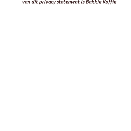
van dit privacy statement is Bakkie Koffie
B.V. niet aansprakelijk.
Bakkie Koffie B.V.
Phileas Foggstraat 22a
7821 AK Emmen
0591 - 24 53 33
info@drentsbakkie.nl
Openingstijden branderij
Ma t/m vr: 09:00 - 16:30 uur