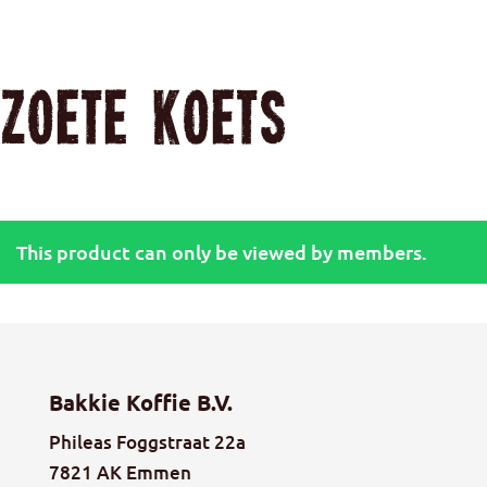
Zoete Koets
This product can only be viewed by members.
Bakkie Puur
€
25,07
Bakkie Koffie B.V.
Phileas Foggstraat 22a
7821 AK Emmen