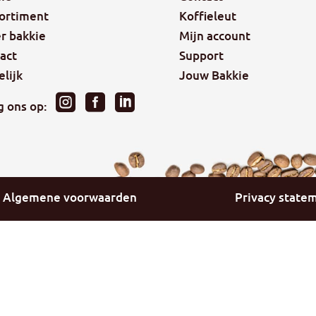
ortiment
Koffieleut
r bakkie
Mijn account
act
Support
elijk
Jouw Bakkie



g ons op:
Algemene voorwaarden
Privacy state