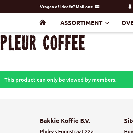
Vragen of ideeën? Mail ons:
ASSORTIMENT
OVE
Pleur Coffee
This product can only be viewed by members.
Bakkie Koffie B.V.
Si
Phileas Foggstraat 22a
Ho