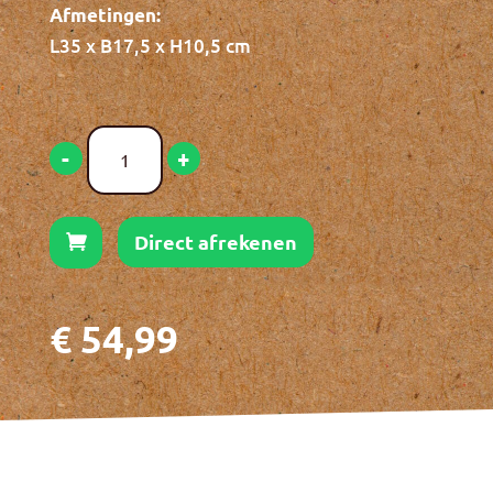
Afmetingen:
L35 x B17,5 x H10,5 cm
De
-
+
Theeplank
-
Bamboe
Direct afrekenen
hoeveelheid
€
54,99