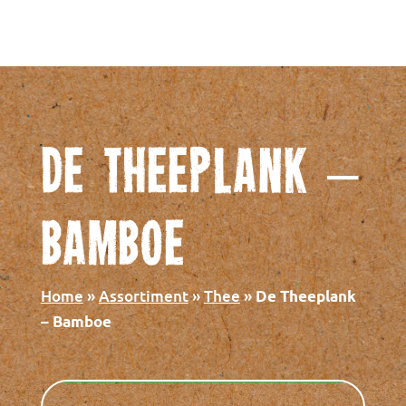
De Theeplank –
Bamboe
Home
»
Assortiment
»
Thee
»
De Theeplank
Chocopoeder topp
– Bamboe
€
14,12