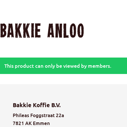
Bakkie Anloo
This product can only be viewed by members.
Medium Rocky Roast
€
120,78
Bakkie Koffie B.V.
Phileas Foggstraat 22a
7821 AK Emmen