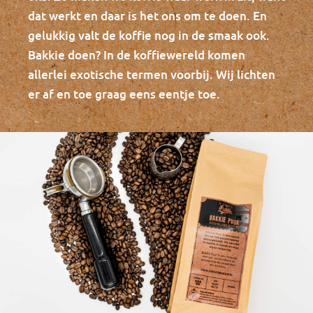
dat werkt en daar is het ons om te doen. En
gelukkig valt de koffie nog in de smaak ook.
Bakkie doen? In de koffiewereld komen
allerlei exotische termen voorbij. Wij lichten
er af en toe graag eens eentje toe.