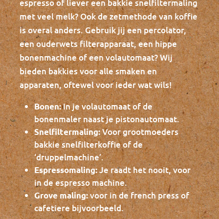
espresso of liever een bakkie snelfiltermaling
met veel melk? Ook de zetmethode van koffie
is overal anders. Gebruik jij een percolator,
een ouderwets filterapparaat, een hippe
bonenmachine of een volautomaat? Wij
bieden bakkies voor alle smaken en
apparaten, oftewel voor ieder wat wils!
In je volautomaat of de
Bonen:
bonenmaler naast je pistonautomaat.
Voor grootmoeders
Snelfiltermaling:
bakkie snelfilterkoffie of de
‘druppelmachine’.
Je raadt het nooit, voor
Espressomaling:
in de espresso machine.
voor in de french press of
Grove maling:
cafetiere bijvoorbeeld.