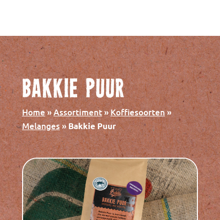
Bakkie Puur
Home
»
Assortiment
»
Koffiesoorten
»
Melanges
»
Bakkie Puur
a
Bakkie Emmen
€
21,95
+
TOEVOEGEN