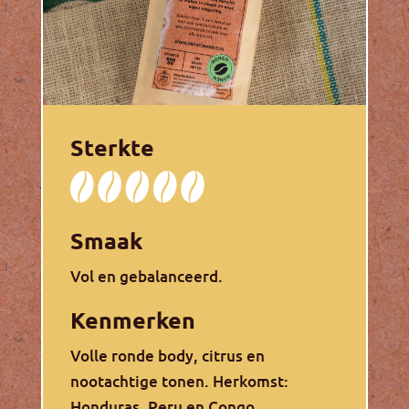
Sterkte
Smaak
Vol en gebalanceerd.
Kenmerken
Volle ronde body, citrus en
nootachtige tonen. Herkomst:
Honduras, Peru en Congo.