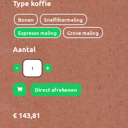
Type koffie
Bonen
Snelfiltermaling
Espresso maling
Grove maling
Bakkie
-
+
Puur
hoeveelheid
Direct afrekenen
€
143,81