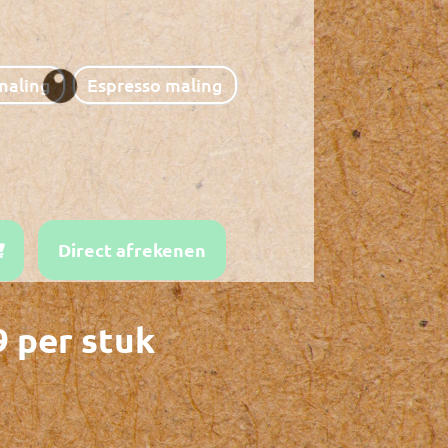
maling
Espresso maling
Direct afrekenen
9
per stuk