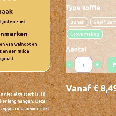
Type koffie
maak
fijnd en zoet.
Bonen
Snelfilter
enmerken
Grove maling
en van walnoot en
it en een milde
rgraad.
Bakkie
-
+
Peru
hoeveelheid
Vanaf
€
8,4
 niet al te sterk is. Hij
ekker lang hangen. Deze
de cappuccino, maar drinkt