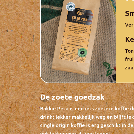
S
Ver
K
Ton
fru
zuu
De zoete goedzak
Bakkie Peru is een iets zoetere koffie die
drinkt lekker makkelijk weg en blijft l
single origin koffie is erg geschikt in 
ook lekker weg als een lungo.