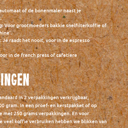
lautomaat of de bonenmaler naast je
.
Voor grootmoeders bakkie snelfilterkoffie of
g:
hine’.
Je raadt het nooit, voor in de espresso
:
oor in de french press of cafetiere
ingen
tandaard in 2 verpakkingen verkrijgbaar,
0 gram. In een proef- en kerstpakket of op
e met 250 grams verpakkingen. En voor
ie veel koffie verbruiken hebben we blikken van