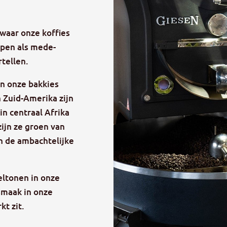
 waar onze koffies
pen als mede-
rtellen.
in onze bakkies
n Zuid-Amerika zijn
in centraal Afrika
ijn ze groen van
in de ambachtelijke
eltonen in onze
tsmaak in onze
t zit.