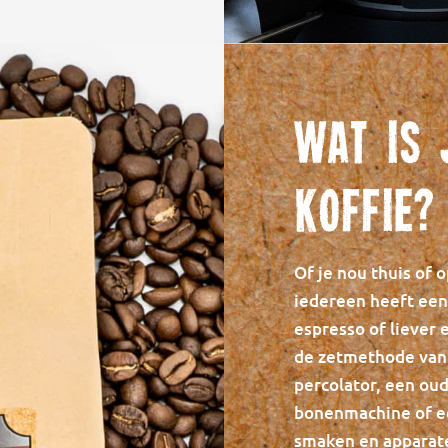
Wat is 
koffie?
Of je nou thuis of 
iedereen heeft een 
espresso of liever 
de zetmethode van k
percolator, een oud
bonenmachine of ee
smaken en apparate