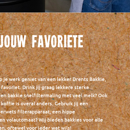
jouw favoriete
op je werk geniet van een lekker Drents Bakkie,
favoriet. Drink jij graag lekkere sterke
een bakkie snelfiltermaling met veel melk? Ook
offie is overal anders. Gebruik jij een
erwets filterapparaat, een hippe
n volautomaat? Wij bieden bakkies voor alle
n, oftewel voor ieder wat wils!