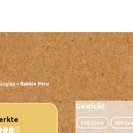
Singles
»
Bakkie Peru
Gewicht
erkte
250 Gram
500 Gr