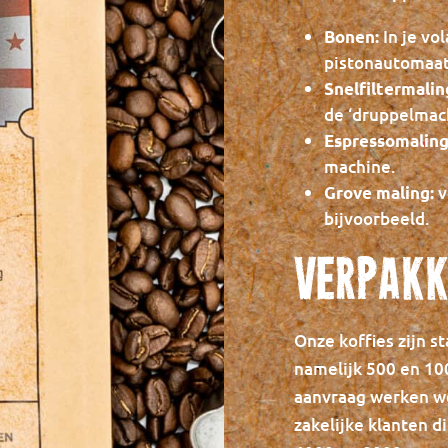
In je vo
Bonen:
pistonautomaat
Snelfiltermalin
de ‘druppelmac
Espressomaling
machine.
v
Grove maling:
bijvoorbeeld.
Verpakk
Onze koffies zijn s
namelijk 500 en 100
aanvraag werken w
zakelijke klanten d