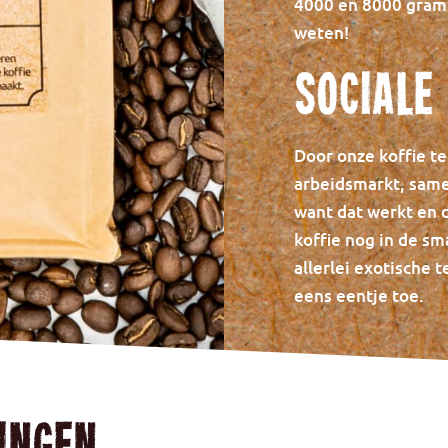
4000 en 8000 gram. 
weten!
Sociale
Door onze koffie te
arbeidsmarkt, same
want dat werkt en d
koffie nog in de s
allerlei exotische t
eens eentje toe.