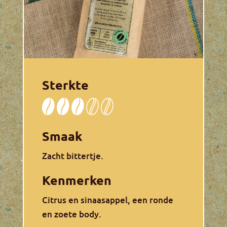
Sterkte
Smaak
Zacht bittertje.
Kenmerken
Citrus en sinaasappel, een ronde
en zoete body.