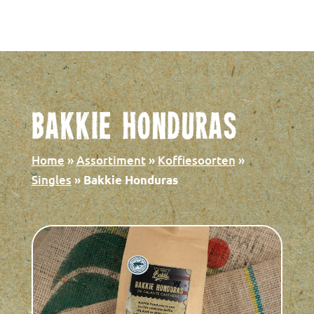
Bakkie Honduras
Home
»
Assortiment
»
Koffiesoorten
»
Singles
»
Bakkie Honduras
Decollethee – Mel
s
verfijnde smaak
+
TOEVOEGEN
€
4,99