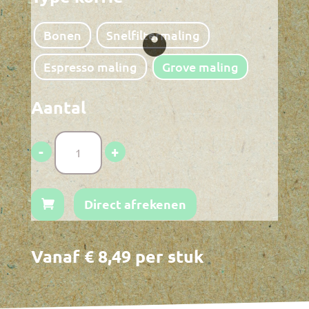
Bonen
Snelfiltermaling
Espresso maling
Grove maling
Bakkie
-
+
Honduras
hoeveelheid
Direct afrekenen
Vanaf
€
8,49
per stuk